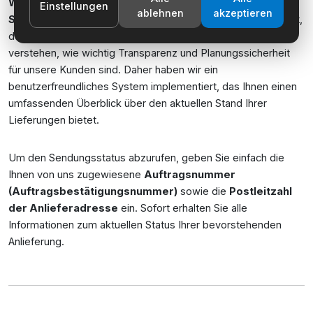
Willkommen in unserem Bereich zur
Einstellungen
ablehnen
akzeptieren
Sendungsverfolgung!
Hier bieten wir Ihnen die Möglichkeit,
den Status Ihrer Bestellungen in Echtzeit zu verfolgen. Wir
verstehen, wie wichtig Transparenz und Planungssicherheit
für unsere Kunden sind. Daher haben wir ein
benutzerfreundliches System implementiert, das Ihnen einen
umfassenden Überblick über den aktuellen Stand Ihrer
Lieferungen bietet.
Um den Sendungsstatus abzurufen, geben Sie einfach die
Ihnen von uns zugewiesene
Auftragsnummer
(Auftragsbestätigungsnummer)
sowie die
Postleitzahl
der Anlieferadresse
ein. Sofort erhalten Sie alle
Informationen zum aktuellen Status Ihrer bevorstehenden
Anlieferung.